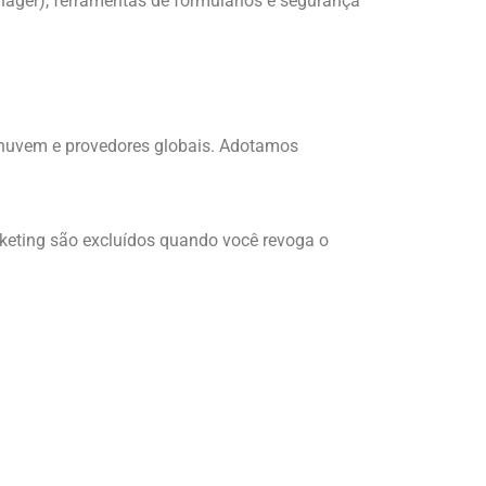
ager), ferramentas de formulários e segurança
e nuvem e provedores globais. Adotamos
keting são excluídos quando você revoga o