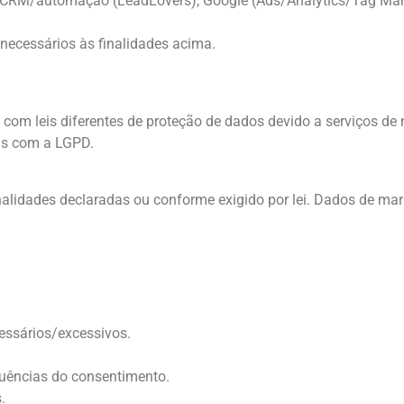
, CRM/automação (LeadLovers), Google (Ads/Analytics/Tag Man
 necessários às finalidades acima.
 com leis diferentes de proteção de dados devido a serviços d
is com a LGPD.
alidades declaradas ou conforme exigido por lei. Dados de mar
essários/excessivos.
uências do consentimento.
.